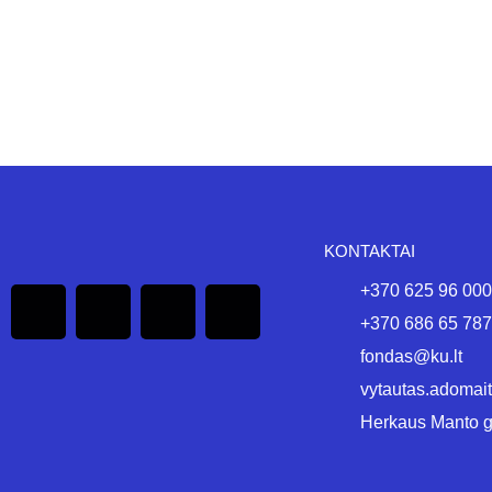
KONTAKTAI
+370 625 96 000
+370 686 65 787
fondas@ku.lt
vytautas.adomait
Herkaus Manto g