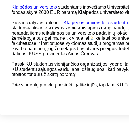
Klaipėdos universiteto
studentams ir svečiams Universitet
fondas skyrė 2630 EUR paramą Klaipėdos universiteto vi
Šios iniciatyvos autorių –
Klaipėdos universiteto student
startuosiantis interaktyvus žemėlapis apims daug naudų. 
neranda jiems reikalingos su universiteto padalinių lokaci
žemėlapyje bus galima ne tik virtualiai
keliauti po univer
fakultetuose ir institutuose vykdomas studijų programas b
Svarbu paminėti, jog žemėlapis bus atviros prieigos, todėl 
dalinasi KUSS prezidentas Aidas Čurovas.
Pasak KU studentus vienijančios organizacijos lyderio, tai
KU studentų sąjungos vardu labai džiaugiuosi, kad pavyks 
ateities fondui už skirtą paramą“.
Prie studentų projektų prisidėti galite ir jūs, tapdami KU