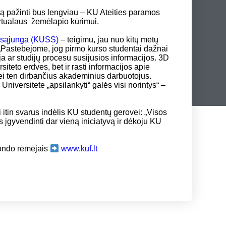
ą pažinti bus lengviau – KU Ateities paramos
rtualaus žemėlapio kūrimui.
ų sąjunga (KUSS)
– teigimu, jau nuo kitų metų
„Pastebėjome, jog pirmo kurso studentai dažnai
ja ar studijų procesu susijusios informacijos. 3D
siteto erdves, bet ir rasti informacijos apie
ei ten dirbančius akademinius darbuotojus.
Universitete „apsilankyti“ galės visi norintys“ –
 itin svarus indėlis KU studentų gerovei: „Visos
įgyvendinti dar vieną iniciatyvą ir dėkoju KU
 Fondo rėmėjais
www.kuf.lt