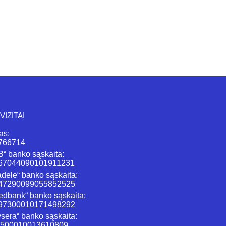
VIZITAI
as:
766714
“ banko sąskaita:
67044090101911231
adele“ banko sąskaita:
47290099055852525
dbank“ banko sąskaita:
97300010171498292
sera“ banko sąskaita:
3500010013610809