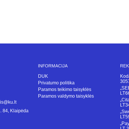
INFORMACIJA
REK
DUK
Kod
305
Privatumo politika
„SEB
Paramos teikimo taisyklės
LT6
Paramos valdymo taisyklės
„Cit
is@ku.lt
LT3
. 84, Klaipėda
„Swe
LT5
„Pay
LT 